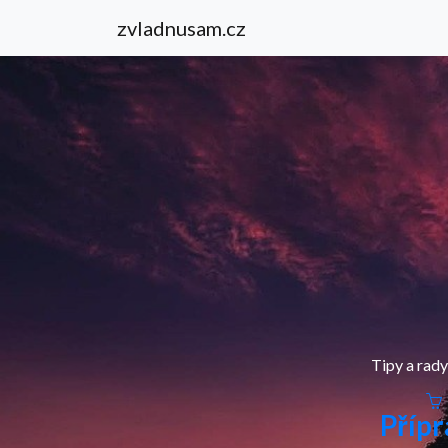
zvladnusam.cz
Tipy a rady
Přípr