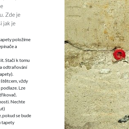
te
. Zde je
 jak je
 tapety položíme
ypínače a
t. Stačí k tomu
na odtraňování
apety).
 štětcem, vždy
 podlaze. Lze
třikovač.
nosti. Nechte
ut)
y, pokud se bude
u tapety