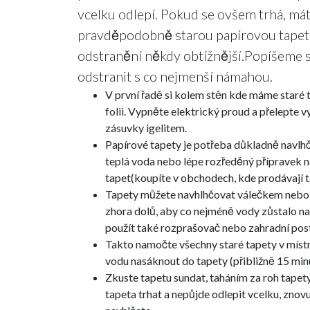
vcelku odlepí. Pokud se ovšem trhá, má
pravděpodobně starou papírovou tapetu
odstranění někdy obtížnější.Popíšeme si
odstranit s co nejmenší námahou.
V první řadě si kolem stěn kde máme staré
folii. Vypněte elektrický proud a přelepte v
zásuvky igelitem.
Papírové tapety je potřeba důkladně navlhči
teplá voda nebo lépe rozředěný přípravek 
tapet(koupíte v obchodech, kde prodávají t
Tapety můžete navhlhčovat válečkem nebo
zhora dolů, aby co nejméně vody zůstalo na
použít také rozprašovač nebo zahradní pos
Takto namočte všechny staré tapety v míst
vodu nasáknout do tapety (přibližně 15 min
Zkuste tapetu sundat, taháním za roh tapet
tapeta trhat a nepůjde odlepit vcelku, znov