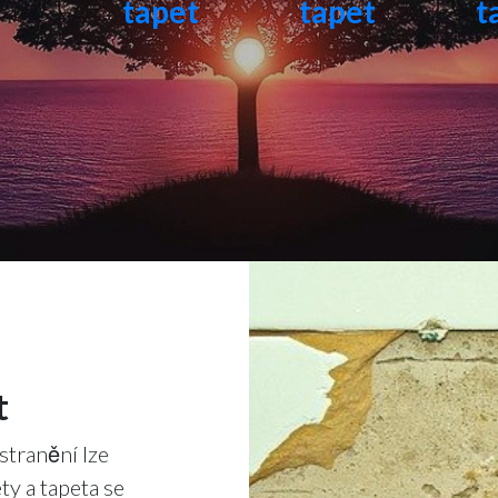
tapet
tapet
t
t
stranění lze
ty a tapeta se