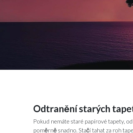
Odtranění starých tape
Pokud nemáte staré papírové tapety, od
poměrně snadno. Stačí tahat za roh tape