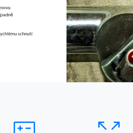
znovu
řípadně
rychlému schnutí