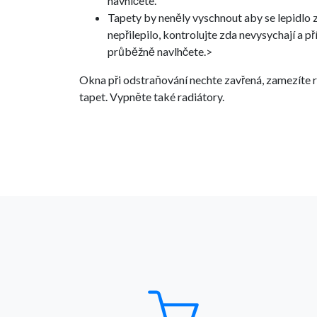
navhlčete.
Tapety by neněly vyschnout aby se lepidlo 
nepřilepilo, kontrolujte zda nevysychají a p
průběžně navlhčete.>
Okna při odstraňování nechte zavřená, zamezíte 
tapet. Vypněte také radiátory.