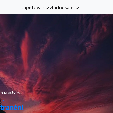
tapetovani.zvladnusam.cz
né prostory.
tranění